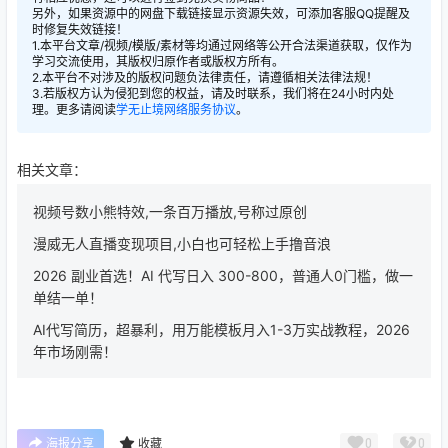
另外，如果资源中的网盘下载链接显示资源失效，可添加客服QQ提醒及
时修复失效链接！
1.本平台文章/视频/模版/素材等均通过网络等公开合法渠道获取，仅作为
学习交流使用，其版权归原作者或版权方所有。
2.本平台不对涉及的版权问题负法律责任，请遵循相关法律法规！
3.若版权方认为侵犯到您的权益，请及时联系，我们将在24小时内处
理。更多请阅读
学无止境网络服务协议
。
相关文章：
视频号数小熊特效,一条百万播放,号称过原创
漫威无人直播变现项目,小白也可轻松上手撸音浪
2026 副业首选！AI 代写日入 300-800，普通人0门槛，做一
单结一单！
AI代写简历，超暴利，用万能模板月入1-3万实战教程，2026
年市场刚需！
0
0
海报分享
收藏