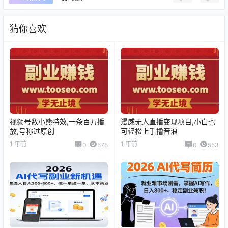
猜你喜欢
视频号数小熊特效,一条百万播
漫威无人直播变现项目,小白也
放,号称过原创
可轻松上手撸音浪
1 年前
1 年前
0
575
0
553