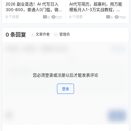
2026 副业首选！AI 代写日入
AI代写简历，超暴利，用万能
300-800，普通人0门槛，做
模板月入1-3万实战教程，
一单结一单！
2026年市场刚需！
6 个月前
6 个月前
0
727
0
700
0 条回复
文章作者
管理员
A
M
欢迎您，新朋友，感谢参与互动！
确认修改
您必须登录或注册以后才能发表评论
登录
提交