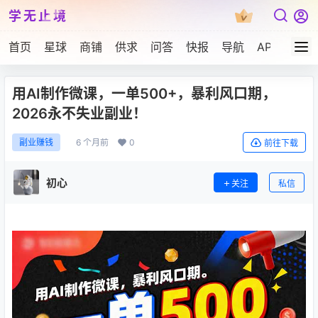
学无止境
首页
星球
商铺
供求
问答
快报
导航
APP下载
用AI制作微课，一单500+，暴利风口期，
2026永不失业副业！
6 个月前
0
副业赚钱
前往下载
初心
关注
私信