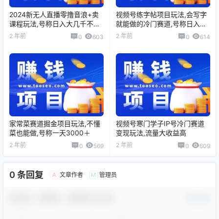
2024新无人直播零撸音浪+卖
视频号练字帖项目玩法,会写字
课程玩法,号称日入大几千不是
就能做的冷门赛道,号称日入
梦
200+
2 年前
2 年前
0
603
0
614
家常菜赛道掘金项目玩法,不懂
视频号寒门学子IP号冷门赛道
菜也能做,号称一天3000＋
变现玩法,流量大收益高
2 年前
2 年前
0
569
0
609
0 条回复
文章作者
管理员
A
M
欢迎您，新朋友，感谢参与互动！
确认修改