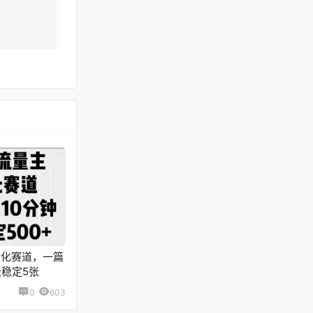
转化赛道，一篇
天稳定5张
0
603