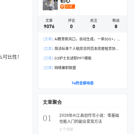
初心
文章
评论
关注
粉丝
9076
0
0
8
[文章]
AI教育新风口，自动生成，一单500+，月
入2W+!
[文章]
简洁标准个人租房合同范本房屋租赁协议
Word模板
么可比性！
[文章]
03护士长述职PPT模板
[文章]
网络兼职联盟
Ta的全部动态
文章聚合
2026年AI工具创作写小说：零基础
01
也能入门的副业变现方法
3 个月前