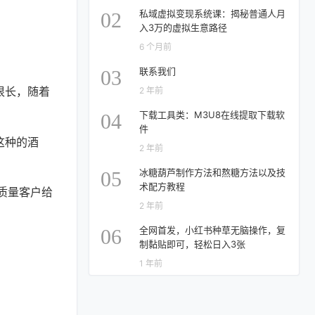
私域虚拟变现系统课：揭秘普通人月
02
入3万的虚拟生意路径
6 个月前
联系我们
03
很长，随着
2 年前
下载工具类：M3U8在线提取下载软
04
件
这种的酒
2 年前
冰糖葫芦制作方法和熬糖方法以及技
05
术配方教程
质量客户给
2 年前
全网首发，小红书种草无脑操作，复
06
制黏贴即可，轻松日入3张
1 年前