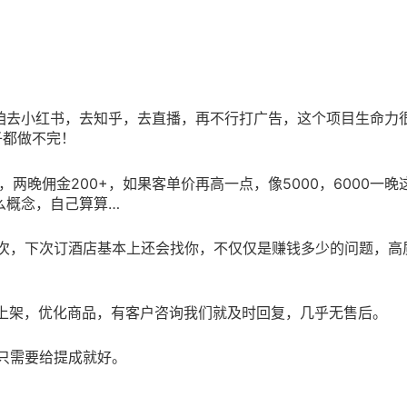
了咱去小红书，去知乎，去直播，再不行打广告，这个项目生命力
子都做不完！
了，两晚佣金200+，如果客单价再高一点，像5000，6000一晚
么概念，自己算算…
一次，下次订酒店基本上还会找你，不仅仅是赚钱多少的问题，高
片上架，优化商品，有客户咨询我们就及时回复，几乎无售后。
做只需要给提成就好。