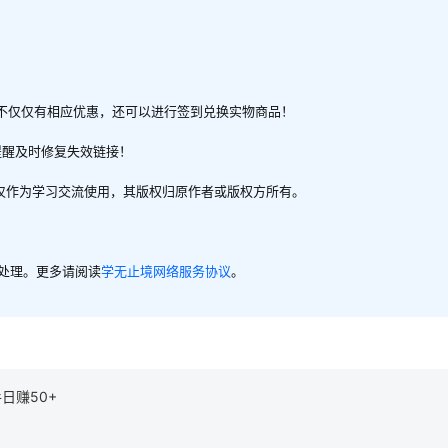
不仅仅有相应优惠，还可以进行签到兑换实物商品！
提醒及时修复失效链接！
，仅作为学习交流使用，其版权归原作者或版权方所有。
内处理。更多请阅读
学无止境网络服务协议
。
日赚50+