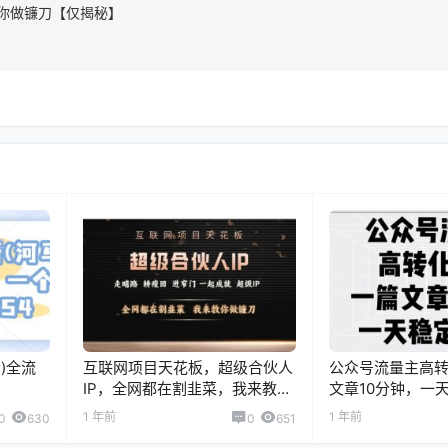
你做镰刀【仅揭秘】
)全流
互联网项目天花板，超级合伙人
公众号流量主高
IP，全网都在割韭菜，我来教你
文章10分钟，一
做镰刀【仅揭秘】
1 年前
1 年前
0
630
0
651