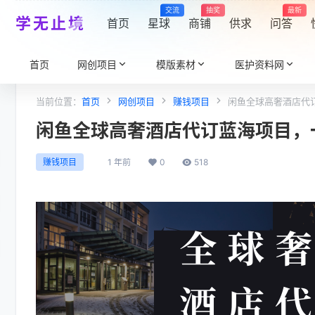
交流
抽奖
最新
学无止境
首页
星球
商铺
供求
问答
首页
网创项目
模版素材
医护资料网
当前位置：
首页
网创项目
赚钱项目
闲鱼全球高奢酒店代订
闲鱼全球高奢酒店代订蓝海项目，一单
1 年前
0
518
赚钱项目