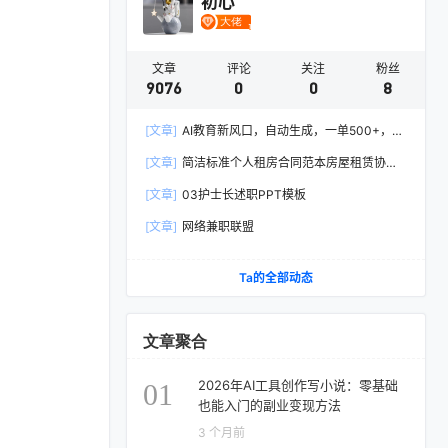
初心
文章
评论
关注
粉丝
9076
0
0
8
[文章]
AI教育新风口，自动生成，一单500+，月
入2W+!
[文章]
简洁标准个人租房合同范本房屋租赁协议
Word模板
[文章]
03护士长述职PPT模板
[文章]
网络兼职联盟
Ta的全部动态
文章聚合
2026年AI工具创作写小说：零基础
01
也能入门的副业变现方法
3 个月前