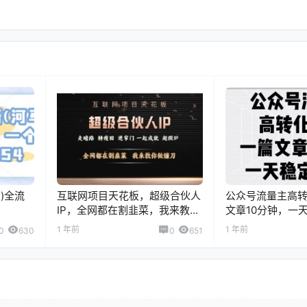
)全流
互联网项目天花板，超级合伙人
公众号流量主高
IP，全网都在割韭菜，我来教你
文章10分钟，一
做镰刀【仅揭秘】
1 年前
1 年前
0
630
0
651