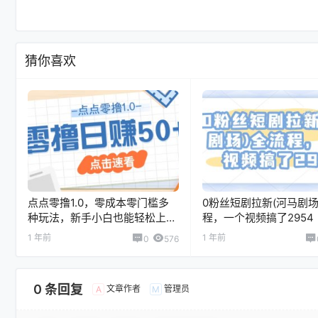
猜你喜欢
点点零撸1.0，零成本零门槛多
0粉丝短剧拉新(河马剧场
种玩法，新手小白也能轻松上手
程，一个视频搞了2954
日赚50+
1 年前
1 年前
0
576
0 条回复
文章作者
管理员
A
M