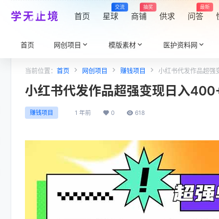
交流
抽奖
最新
学无止境
首页
星球
商铺
供求
问答
首页
网创项目
模版素材
医护资料网
当前位置：
首页
网创项目
赚钱项目
小红书代发作品超强变
小红书代发作品超强变现日入400
1 年前
0
618
赚钱项目