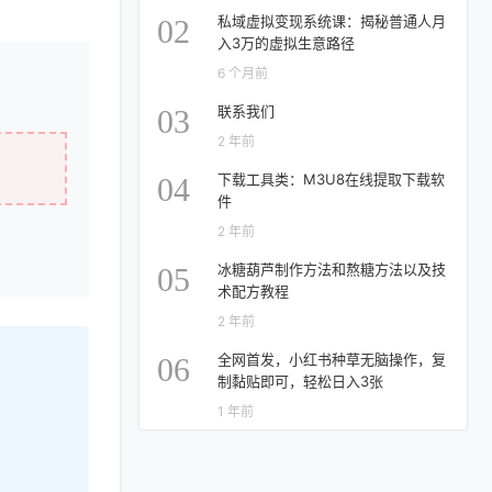
私域虚拟变现系统课：揭秘普通人月
02
入3万的虚拟生意路径
6 个月前
联系我们
03
2 年前
下载工具类：M3U8在线提取下载软
04
件
2 年前
冰糖葫芦制作方法和熬糖方法以及技
05
术配方教程
2 年前
全网首发，小红书种草无脑操作，复
06
制黏贴即可，轻松日入3张
1 年前