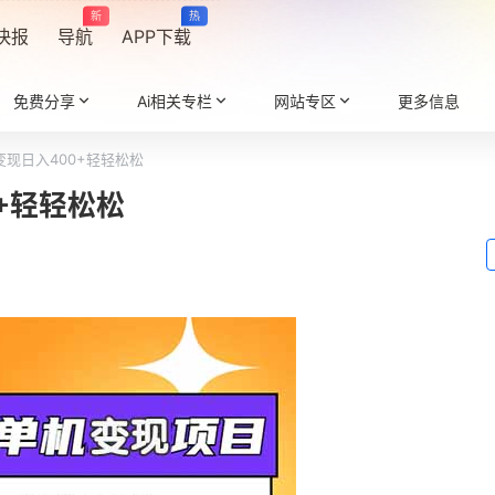
新
热
快报
导航
APP下载
免费分享
Ai相关专栏
网站专区
更多信息
现日入400+轻轻松松
+轻轻松松