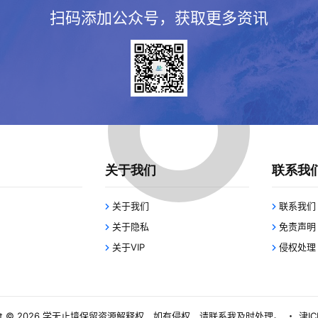
扫码添加公众号，获取更多资讯
关于我们
联系我
关于我们
联系我们
关于隐私
免责声明
关于VIP
侵权处理
 © 2026
学无止境
保留资源解释权，如有侵权，请联系我及时处理。
・
津IC