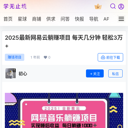
学无止境
首页
星球
商铺
供求
问答
快报
导航
APP下载
2025最新网易云躺赚项目 每天几分钟 轻松3万
+
1 年前
0
赚钱项目
前往下载
初心
关注
私信