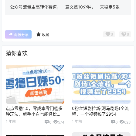
公众号流量主高转化赛道，一篇文章10分钟，一天稳定5张
0
0
海报分享
收藏
猜你喜欢
点点零撸1.0，零成本零门槛多
0粉丝短剧拉新(河马剧场)全流
种玩法，新手小白也能轻松上
程，一个视频搞了2954
手日赚50+
1 年前
1 年前
0
574
0
628