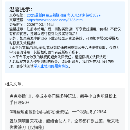
温馨提示：
文章标题：
2025最新网易云躺赚项目 每天几分钟 轻松3万+
文章链接：
https://www.tooseo.com/8785.html
更新时间：2026年03月16日
温馨提示：注册本站用户后，再购买资源！可享受普通用户价格！不仅仅
有相应优惠，还可以进行签到兑换实物商品！
另外，如果资源中的网盘下载链接显示资源失效，可添加客服QQ提醒及
时修复失效链接！
1.本平台文章/视频/模版/素材等均通过网络等公开合法渠道获取，仅作为
学习交流使用，其版权归原作者或版权方所有。
2.本平台不对涉及的版权问题负法律责任，请遵循相关法律法规！
3.若版权方认为侵犯到您的权益，请及时联系，我们将在24小时内处
理。更多请阅读
学无止境网络服务协议
。
相关文章：
点点零撸1.0，零成本零门槛多种玩法，新手小白也能轻松上
手日赚50+
0粉丝短剧拉新(河马剧场)全流程，一个视频搞了2954
互联网项目天花板，超级合伙人IP，全网都在割韭菜，我来教
你做镰刀【仅揭秘】