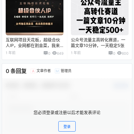
互联网项目天花板，超级合伙
公众号流量主高转化赛道，一
人IP，全网都在割韭菜，我来
篇文章10分钟，一天稳定5张
教你做镰刀【仅揭秘】
1 年前
1 年前
0
649
0
600
0 条回复
文章作者
管理员
A
M
欢迎您，新朋友，感谢参与互动！
确认修改
您必须登录或注册以后才能发表评论
登录