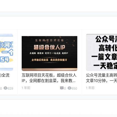
)全流
互联网项目天花板，超级合伙人
公众号流量主高
IP，全网都在割韭菜，我来教你
文章10分钟，一
做镰刀【仅揭秘】
1 年前
1 年前
0
629
0
650