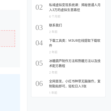
私域虚拟变现系统课：揭秘普通人月
02
入3万的虚拟生意路径
6 个月前
联系我们
03
2 年前
下载工具类：M3U8在线提取下载软
04
件
2 年前
冰糖葫芦制作方法和熬糖方法以及技
05
术配方教程
2 年前
全网首发，小红书种草无脑操作，复
06
制黏贴即可，轻松日入3张
1 年前