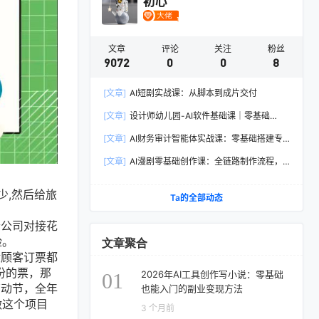
初心
文章
评论
关注
粉丝
9072
0
0
8
[文章]
AI短剧实战课：从脚本到成片交付
[文章]
设计师幼儿园-AI软件基础课｜零基础
Illustrator全套实操，矢量绘图IP3D渲染配套助教
[文章]
AI财务审计智能体实战课：零基础搭建专
素材包
属智能工具，单人依托AI媲美专业财审团队
[文章]
AI漫剧零基础创作课：全链路制作流程，
熟练主流AI工具高效产出漫剧成片
少,然后给旅
Ta的全部动态
个公司对接花
险。
文章聚合
般顾客订票都
份的票，那
2026年AI工具创作写小说：零基础
01
劳动节，全年
也能入门的副业变现方法
做这个项目
3 个月前