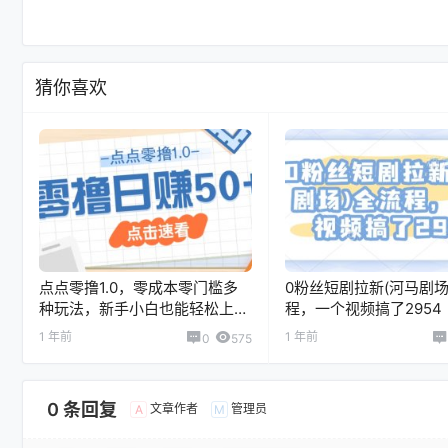
猜你喜欢
点点零撸1.0，零成本零门槛多
0粉丝短剧拉新(河马剧场
种玩法，新手小白也能轻松上手
程，一个视频搞了2954
日赚50+
1 年前
1 年前
0
575
0 条回复
文章作者
管理员
A
M